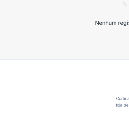
Nenhum regi
Cortin
loja d