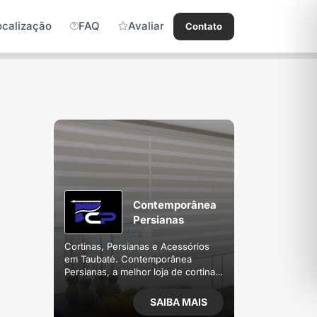
ocalização
FAQ
Avaliar
Contato
Contemporânea
Persianas
Cortinas, Persianas e Acessórios
em Taubaté. Contemporânea
Persianas, a melhor loja de cortinas
e persianas, voltada para execução
de design de interiores em Taubaté,
SAIBA MAIS
com atendimento a todo Vale do