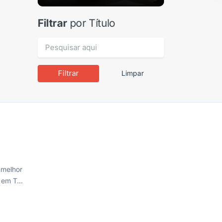
Paraíba. O melhor custo benefício
do Vale!
Filtrar
por Título
Filtrar
Limpar
 melhor
s em T…