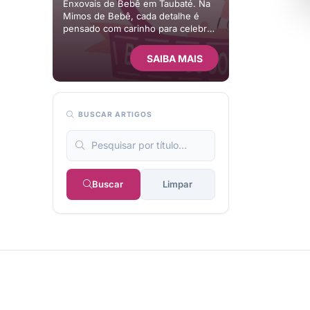
Enxovais de Bebê em Taubaté. Na
Mimos de Bebê, cada detalhe é
pensado com carinho para celebrar
os primeiros momentos do seu
bebê. Oferecemos peças delicadas,
SAIBA MAIS
presentes especiais e muito amor
em cada criação. ? ✨ Encante-se
com nossos mimos!
BUSCAR ARTIGOS
Buscar
Limpar