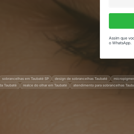
Assim que voc
o WhatsApp.
sobrancelhas em Taubaté SP
design de sobrancelhas Taubaté
micropigme
da Taubaté
realce do olhar em Taubaté
atendimento para sobrancelhas Taub