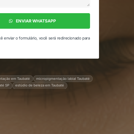
ENVIAR WHATSAPP
ê enviar o formulário, você será redirecionado para
ntação em Taubaté
micropigmentação labial Taubaté
até SP
estúdio de beleza em Taubaté