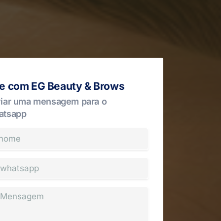
le com EG Beauty & Brows
iar uma mensagem para o
atsapp