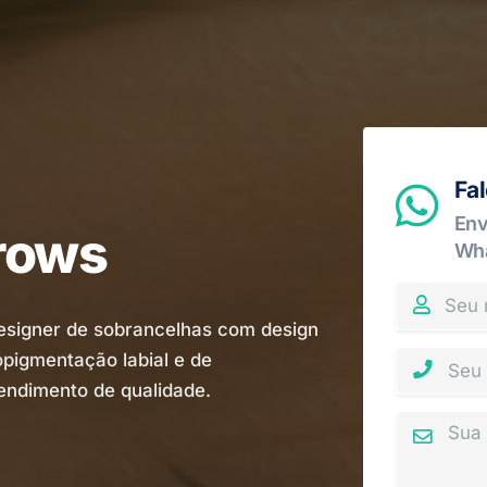
Fa
Env
rows
Wh
esigner de sobrancelhas com design
opigmentação labial e de
endimento de qualidade.