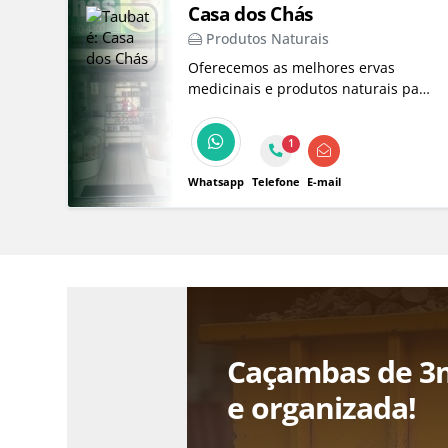
Casa dos Chás
Produtos Naturais
Oferecemos as melhores ervas
medicinais e produtos naturais para
o seu bem-estar. Com mais de 15
anos de experiência em Taubaté,
1
somos a sua escolha para
castanhas, mel e farinhas especiais.
Whatsapp
Telefone
E-mail
Caçambas de 3m
e organizada!