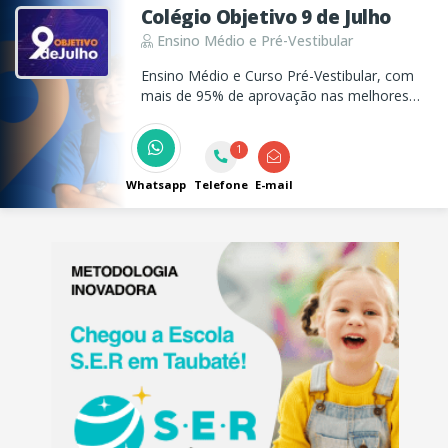
Colégio Objetivo 9 de Julho
Ensino Médio e Pré-Vestibular
Ensino Médio e Curso Pré-Vestibular, com
mais de 95% de aprovação nas melhores
universidades. O Objetivo 9 de Julho tem
como ponto de partida o ensino forte,
1
professores de alto nível e o método de
ensino que mais aprova em todo o Brasil.
Whatsapp
Telefone
E-mail