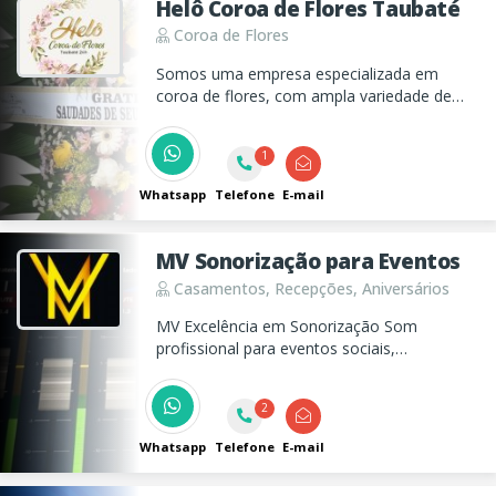
Helô Coroa de Flores Taubaté
Coroa de Flores
Somos uma empresa especializada em
coroa de flores, com ampla variedade de
flores a empresa é referencia na região.
Atendimento 24 horas
1
Whatsapp
Telefone
E-mail
MV Sonorização para Eventos
Casamentos, Recepções, Aniversários
MV Excelência em Sonorização Som
profissional para eventos sociais,
corporativos e religiosos, com qualidade,
confiabilidade e excelência em cada detalhe.
2
Whatsapp
Telefone
E-mail