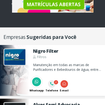
Empresas
Sugeridas para Você
Nigro Filter
Filtros
Manutenção em todas as marcas de
Purificadores e Bebedouros de água, entre
outros eletrodomésticos, bem como venda
de peças e elementos filtrantes.
2
Whatsapp
Telefone
E-mail
Alves Ferri Advocacia