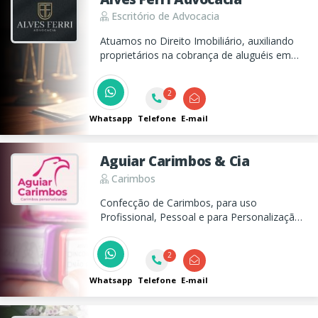
Escritório de Advocacia
Atuamos no Direito Imobiliário, auxiliando
proprietários na cobrança de aluguéis em
atraso e ações de despejo. Também
oferecemos assessoria jurídica empresarial
2
e defesa contra negativas de procedimentos
médicos por planos de saúde.
Whatsapp
Telefone
E-mail
Aguiar Carimbos & Cia
Carimbos
Confecção de Carimbos, para uso
Profissional, Pessoal e para Personalização
em Geral. Além de também realizamos
Cópias de chaves, abertura de chave
2
codificada, etc, em Taubaté
Whatsapp
Telefone
E-mail