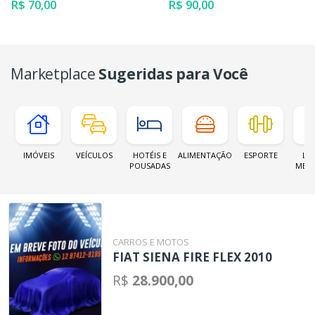
R$ 70,00
R$ 90,00
Marketplace
Sugeridas para Você
IMÓVEIS
VEÍCULOS
HOTÉIS E
ALIMENTAÇÃO
ESPORTE
LOJ
POUSADAS
MER
CARROS E MOTOS
FIAT SIENA FIRE FLEX 2010
R$
28.900,00