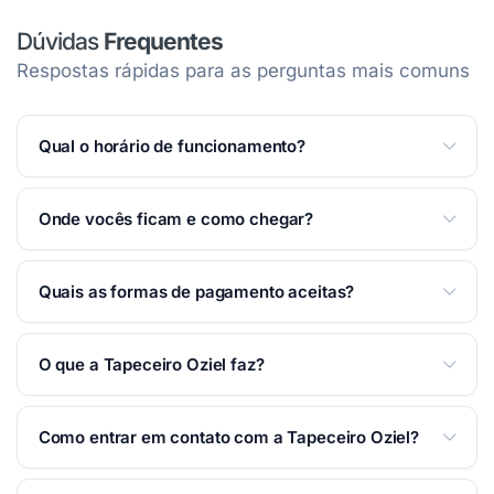
Dúvidas
Frequentes
Respostas rápidas para as perguntas mais comuns
Qual o horário de funcionamento?
Atendemos Segunda a Sexta das 08:00 às 18:00.
Ver
Onde vocês ficam e como chegar?
horários completos na página
.
Estamos na Rua Chapeuzinho Vermelho, 57 —
Quais as formas de pagamento aceitas?
Gurilândia — Taubaté/SP. Você pode traçar a rota
pelo Waze ou Google Maps na
seção Localização
Aceitamos: Dinheiro.
desta página.
O que a Tapeceiro Oziel faz?
Tapeçaria em Taubaté. Reforma de estofados em
Como entrar em contato com a Tapeceiro Oziel?
geral.