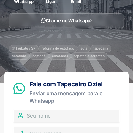
Whatsapp
Ligar
Email
Chame no Whatsapp
Taubaté / SP
reforma de estofado
sofá
tapeçaria
estofado
captonê
estofados
tapetes e carpetes
Fale com Tapeceiro Oziel
Enviar uma mensagem para o
Whatsapp