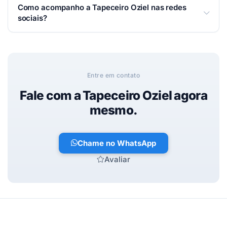
Você pode falar com a Tapeceiro Oziel por
Como acompanho a Tapeceiro Oziel nas redes
WhatsApp, telefone ou e-mail — é só usar os botões
sociais?
de contato no topo desta página. Respondemos o
mais rápido possível.
Siga nas redes:
Facebook
.
Entre em contato
Fale com a Tapeceiro Oziel agora
mesmo.
Chame no WhatsApp
Avaliar