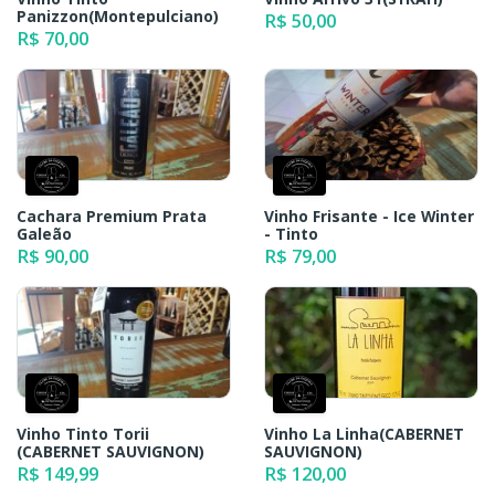
Panizzon(Montepulciano)
R$ 50,00
R$ 70,00
Cachara Premium Prata
Vinho Frisante - Ice Winter
Galeão
- Tinto
R$ 90,00
R$ 79,00
Vinho Tinto Torii
Vinho La Linha(CABERNET
(CABERNET SAUVIGNON)
SAUVIGNON)
R$ 149,99
R$ 120,00