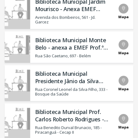
Biblioteca Municipal Jardim
Mourisco - Anexa EMEF
Prof. Claudio César
Mapa
Avenida dos Bombeiros, 561 - Jd.
Garcez
Guilherme de Toledo
Biblioteca Municipal Monte
Belo - anexa a EMEF Prof.º
Mapa
Luiz Ribeiro Muniz
Rua São Caetano, 697 - Belém
Biblioteca Municipal
Presidente Jânio da Silva
Quadros
Mapa
Rua Coronel Leonel da Silva Filho, 333 -
Bosque da Saúde
Biblioteca Municipal Prof.
Carlos Roberto Rodrigues -
anexa a EMEIF Prof.º Guido
Mapa
Rua Benedito Durval Brunacio, 185 -
Piracanguá - Cecap II
José Gomes Miné