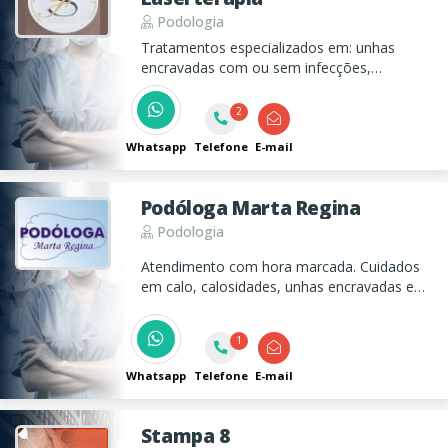
Podologia
Tratamentos especializados em: unhas
encravadas com ou sem infecções,
calosidades, fissuras, ortese para correção
da unha encravada e mais.
2
Whatsapp
Telefone
E-mail
Podóloga Marta Regina
Podologia
Atendimento com hora marcada. Cuidados
em calo, calosidades, unhas encravadas e
infeccionadas, pés de diabéticos e verrugas.
1
Whatsapp
Telefone
E-mail
Stampa 8