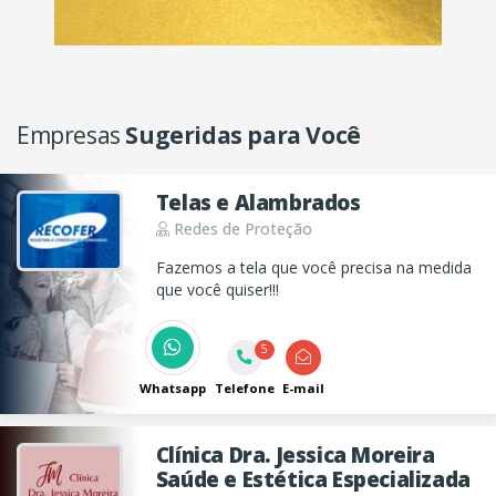
Empresas
Sugeridas para Você
Telas e Alambrados
Redes de Proteção
Fazemos a tela que você precisa na medida
que você quiser!!!
5
Whatsapp
Telefone
E-mail
Clínica Dra. Jessica Moreira
Saúde e Estética Especializada