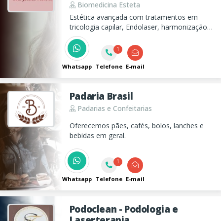
Biomedicina Esteta
Estética avançada com tratamentos em
tricologia capilar, Endolaser, harmonização
facial e corporal, depilação a laser e
massagens, unindo tecnologia, cuidado
1
especializado e protocolos personalizados
para valorizar sua beleza natural.
Whatsapp
Telefone
E-mail
Padaria Brasil
Padarias e Confeitarias
Oferecemos pães, cafés, bolos, lanches e
bebidas em geral.
1
Whatsapp
Telefone
E-mail
Podoclean - Podologia e
Laserterapia