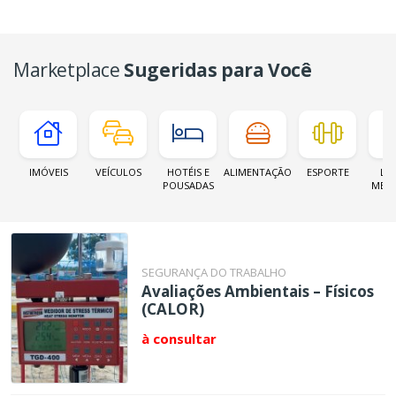
Marketplace
Sugeridas para Você
IMÓVEIS
VEÍCULOS
HOTÉIS E
ALIMENTAÇÃO
ESPORTE
LOJ
POUSADAS
MER
SEGURANÇA DO TRABALHO
Avaliações Ambientais – Físicos
(CALOR)
à consultar