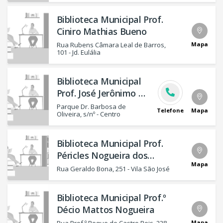
Biblioteca Municipal Prof.
Ciniro Mathias Bueno
Mapa
Rua Rubens Câmara Leal de Barros,
101 - Jd. Eulália
Biblioteca Municipal
Prof. José Jerônimo de
Souza Filho
Parque Dr. Barbosa de
Telefone
Mapa
Oliveira, s/nº - Centro
Biblioteca Municipal Prof.
Péricles Nogueira dos
Mapa
Santos - anexa a EMEF Dom
Rua Geraldo Bona, 251 - Vila São José
José Antônio do Couto
Biblioteca Municipal Prof.º
Décio Mattos Nogueira
Mapa