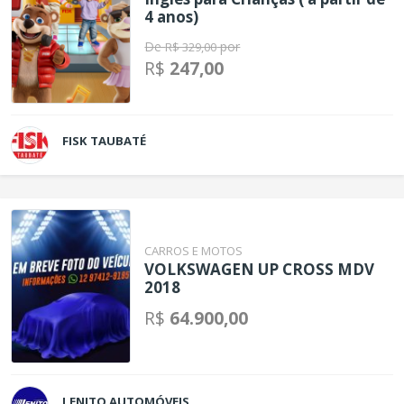
4 anos)
De
por
R$ 329,00
R$
247,00
FISK TAUBATÉ
CARROS E MOTOS
VOLKSWAGEN UP CROSS MDV
2018
R$
64.900,00
LENITO AUTOMÓVEIS