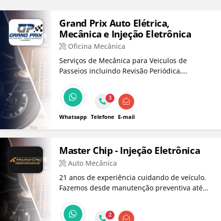
Grand Prix Auto Elétrica,
Mecânica e Injeção Eletrônica
Oficina Mecânica
Serviços de Mecânica para Veiculos de
Passeios incluindo Revisão Periódica,
Manutenção de Correia Dentada, Suspensão,
Freio, Embreagem, além de Serviços de Auto
3
Elétrica para Veículos de Passeio, Caminhões,
Tratores e Máq. de Terraplanagem.
Whatsapp
Telefone
E-mail
Master Chip - Injeção Eletrônica
Auto Mecânica
21 anos de experiência cuidando de veículo.
Fazemos desde manutenção preventiva até
preparação de motores e turbos, usando
tecnologia de ponta e equipe qualificada.
2
Atendimento especializado para carros