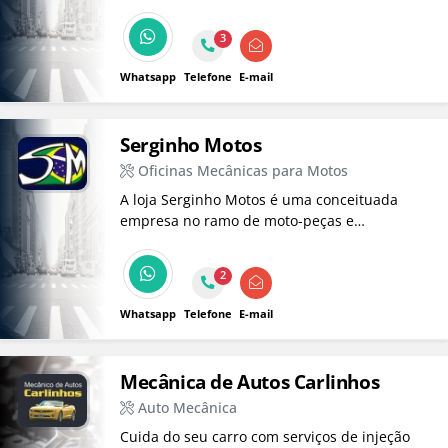
Caixa de Direção (Mecânica e Hidráulica),
Pinças, Retifica em disco e Tambor.
3
Whatsapp
Telefone
E-mail
Serginho Motos
Oficinas Mecânicas para Motos
A loja Serginho Motos é uma conceituada
empresa no ramo de moto-peças e
manutenção, atuando há mais de 25 anos.
2
Whatsapp
Telefone
E-mail
Mecânica de Autos Carlinhos
Auto Mecânica
Cuida do seu carro com serviços de injeção