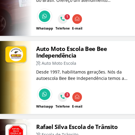
do Brasil. Ofereço um atendimento
personalizado, respeitando o ritmo de
aprendizagem de cada aluno. As aulas são
1
realizadas em veículo com duplo comando,
proporcionando mais segurança, confiança.
Whatsapp
Telefone
E-mail
Auto Moto Escola Bee Bee
Independência
Auto Moto Escola
Desde 1997, habilitamos gerações. Nós da
autoescola Bee Bee Independência temos a
missão de formar motoristas conscientes,
proporcionando a melhor experiência em sua
3
formação. Atualmente habilitamos as
categorias: A, B e D.
Whatsapp
Telefone
E-mail
Rafael Silva Escola de Trânsito
Escola de Trânsito