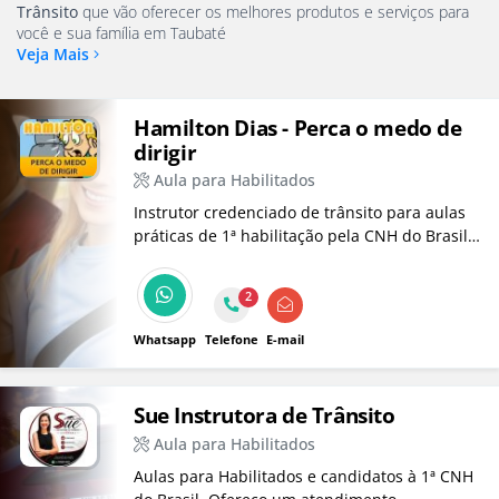
Trânsito
que vão oferecer os melhores produtos e serviços para
você e sua família em Taubaté
Veja Mais
Hamilton Dias - Perca o medo de
dirigir
Aula para Habilitados
Instrutor credenciado de trânsito para aulas
práticas de 1ª habilitação pela CNH do Brasil,
categoria B, e treinamento para habilitados
que desejam dirigir com mais confiança e
2
segurança. Super treinamento para pessoas
habilitadas.
Whatsapp
Telefone
E-mail
Sue Instrutora de Trânsito
Aula para Habilitados
Aulas para Habilitados e candidatos à 1ª CNH