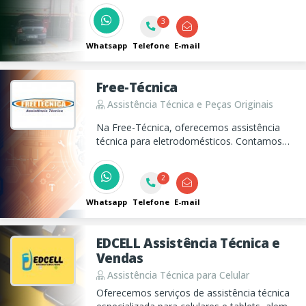
resolver qualquer tipo de defeito em
sistemas de direção com padrão de
3
qualidade exigido pelas montadoras
Whatsapp
Telefone
E-mail
Free-Técnica
Assistência Técnica e Peças Originais
Na Free-Técnica, oferecemos assistência
técnica para eletrodomésticos. Contamos
com uma equipe qualificada e trabalhamos
com as principais marcas do mercado. Unico
2
serviço autorizado da região! Temos Peças
Originais a Pronta Entrega!
Whatsapp
Telefone
E-mail
EDCELL Assistência Técnica e
Vendas
Assistência Técnica para Celular
Oferecemos serviços de assistência técnica