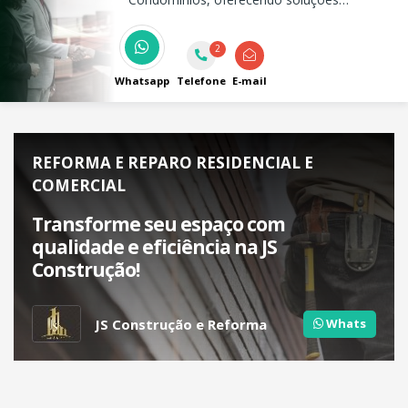
personalizados. Atendendo o Vale do
Paraíba e Litoral Norte. Entre em contato e
2
descomplique sua vida.
Whatsapp
Telefone
E-mail
REFORMA E REPARO RESIDENCIAL E
COMERCIAL
Transforme seu espaço com
qualidade e eficiência na JS
Construção!
JS Construção e Reforma
Whats