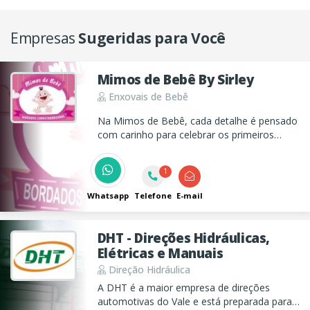
Empresas
Sugeridas para Você
Mimos de Bebê By Sirley
Enxovais de Bebê
Na Mimos de Bebê, cada detalhe é pensado
com carinho para celebrar os primeiros
momentos do seu bebê. Oferecemos peças
delicadas, presentes especiais e muito amor
1
em cada criação. ? ✨ Encante-se com
nossos mimos!
Whatsapp
Telefone
E-mail
DHT - Direções Hidráulicas,
Elétricas e Manuais
Direção Hidráulica
A DHT é a maior empresa de direções
automotivas do Vale e está preparada para