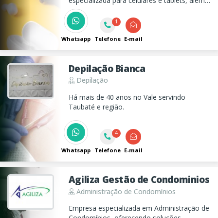
especializada para celulares e tablets, alem
disso temos as películas NANO HD, a mais
resistente e que realmente protege seu
1
aparelho, venha nos conhecer temos de
tudo para seu celular.
Whatsapp
Telefone
E-mail
Depilação Bianca
Depilação
Há mais de 40 anos no Vale servindo
Taubaté e região.
4
Whatsapp
Telefone
E-mail
Agiliza Gestão de Condominios
Administração de Condomínios
Empresa especializada em Administração de
Condomínios, oferecendo soluções