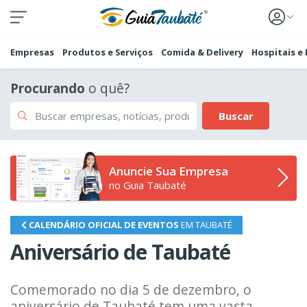
Empresas
Produtos e Serviços
Comida & Delivery
Hospitais e
Procurando
o quê?
Buscar
Anuncie Sua Empresa
no Guia Taubaté
CALENDÁRIO OFICIAL DE EVENTOS
EM TAUBATÉ
Aniversário de Taubaté
Comemorado no dia 5 de dezembro, o
aniversário de Taubaté tem uma vasta