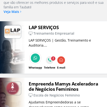
que vão oferecer os melhores produtos e serviços para você e sua
família em Taubaté
Veja Mais
LAP SERVIÇOS
Treinamento Empresarial
LAP SERVIÇOS | Gestão, Treinamento e
Auditoria.
Prestação de Serviços em Compliance - Ética &
Conduta, Sistemas da Qualidade ISO 9001 &
2
Meio Ambiente ISO 14001 em Taubaté,
Campinas e Regiões Metropolitanas.
Whatsapp
Telefone
E-mail
Empreenda Mamys Aceleradora
de Negócios Femininos
Escola de Negócios Feminino
Ajudamos Empreendedoras a se