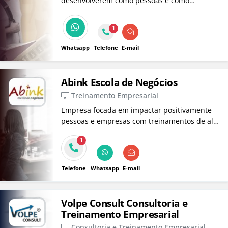
desenvolverem como pessoas e como
negócios para se tornarem protagonistas da
sua história e lideres emocionalmente e
1
profissionalmente.
Whatsapp
Telefone
E-mail
Abink Escola de Negócios
Treinamento Empresarial
Empresa focada em impactar positivamente
pessoas e empresas com treinamentos de alta
performance com coaching, mentoria e PNL.
1
Telefone
Whatsapp
E-mail
Volpe Consult Consultoria e
Treinamento Empresarial
Consultoria e Treinamento Empresarial