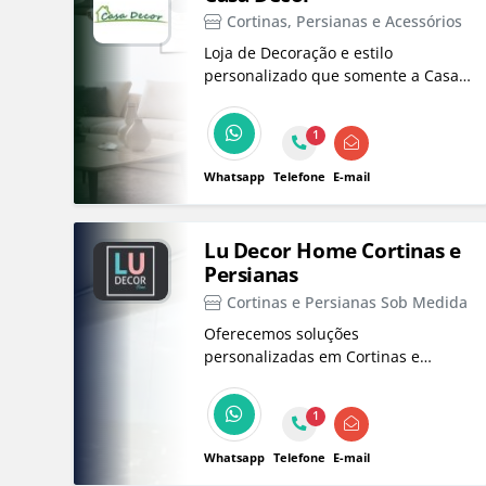
Cortinas, Persianas e Acessórios
Loja de Decoração e estilo
personalizado que somente a Casa
Decor pode proporcionar. A
Decoração para sua casa está aqui,
1
com detalhes e requintes para o seu
lar.
Whatsapp
Telefone
E-mail
Lu Decor Home Cortinas e
Persianas
Cortinas e Persianas Sob Medida
Oferecemos soluções
personalizadas em Cortinas e
Persianas sob medida, criando
ambientes únicos para sua casa.
1
Desde 2015, atendemos com
qualidade e dedicação no conforto
Whatsapp
Telefone
E-mail
do seu lar.