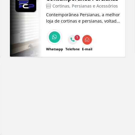
Cortinas, Persianas e Acessórios
Contemporânea Persianas, a melhor
loja de cortinas e persianas, voltada
para execução de design de
interiores em Taubaté, com
1
atendimento a todo Vale do Paraíba.
O melhor custo benefício do Vale!
Whatsapp
Telefone
E-mail