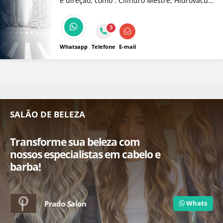
e direção, como : Cilindro Mestre, Hidrovácuo,
Caixa de Direção (Mecânica e Hidráulica),
Pinças, Retifica em disco e Tambor.
3
Whatsapp
Telefone
E-mail
SALÃO DE BELEZA
Transforme sua beleza com
nossos especialistas em cabelo e
barba!
Prado Salon
Whats