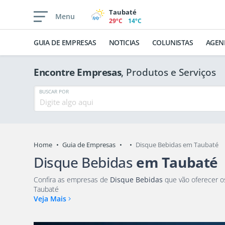
Taubaté
Menu
29ºC
14ºC
GUIA DE EMPRESAS
NOTICIAS
COLUNISTAS
AGEN
Encontre Empresas
, Produtos e Serviços
BUSCAR POR
Home
Guia de Empresas
Disque Bebidas em Taubaté
Disque Bebidas
em Taubaté
Confira as empresas de
Disque Bebidas
que vão oferecer os melhores produtos e serviços para você e sua família em
Taubaté
Veja Mais