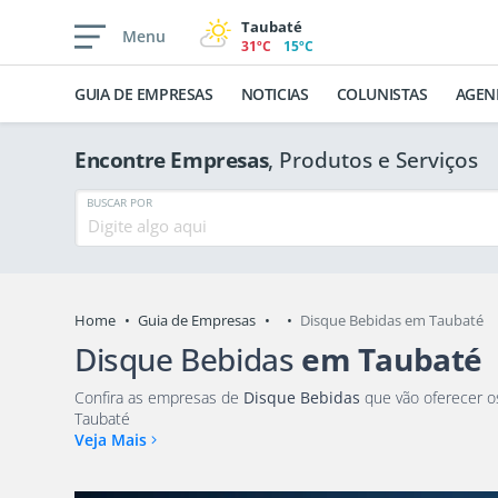
Taubaté
Menu
31ºC
15ºC
GUIA DE EMPRESAS
NOTICIAS
COLUNISTAS
AGEN
Encontre Empresas
, Produtos e Serviços
BUSCAR POR
Home
Guia de Empresas
Disque Bebidas em Taubaté
Disque Bebidas
em Taubaté
Confira as empresas de
Disque Bebidas
que vão oferecer os melhores produtos e serviços para você e sua família em
Taubaté
Veja Mais