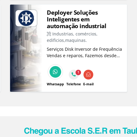
Deployer Soluções
Inteligentes em
automação industrial
Industrias, comércios,
edificios,maquinas.
Serviços Disk Inversor de Frequência
Vendas e reparos, Fazemos desde
pequenas á grandes processos de
automação. Retrofit em Maquinas
1
de usinagem CNC e convencional,
Divisão eletrica temos eletricstas
Whatsapp
Telefone
E-mail
especializados.