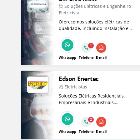
Soluções Elétricas e Engenheiro
Eletricista
Oferecemos soluções elétricas de
qualidade, incluindo instalação e
manutenção de quadros de
distribuição, ventiladores e
1
chuveiros. Estamos prontos para
atender suas necessidades elétricas
Whatsapp
Telefone
E-mail
com eficiência.
Edson Enertec
Eletricistas
Soluções Elétricas Residenciais,
Empresariais e Industriais.
Instalações, reparos, segurança, 10
anos de garantia. Facilidade no
2
pagamento. Orçamento sem
compromisso.
Whatsapp
Telefone
E-mail