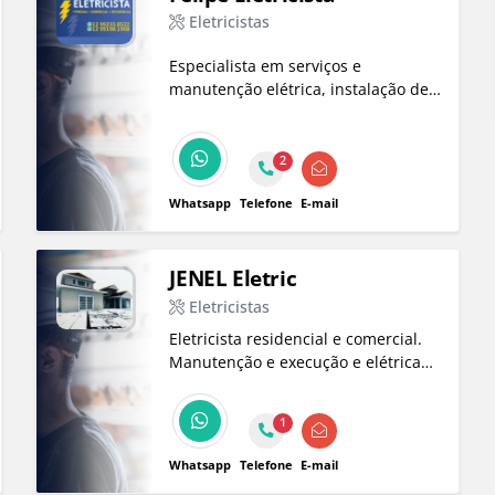
Eletricistas
Especialista em serviços e
manutenção elétrica, instalação de
câmeras em geral e instalações de
alarmes intelbras.
2
Whatsapp
Telefone
E-mail
JENEL Eletric
Eletricistas
Eletricista residencial e comercial.
Manutenção e execução e elétrica
em geral.
1
Whatsapp
Telefone
E-mail