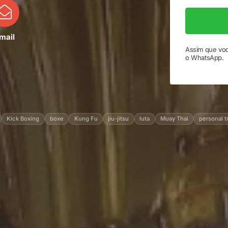
mail
Assim que voc
o WhatsApp.
Kick Boxing
boxe
Kung Fu
jiu-jitsu
luta
Muay Thai
personal t