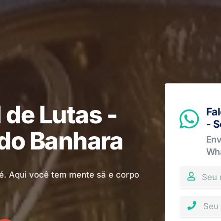
 de Lutas -
Fa
- 
do Banhara
Env
Wh
é. Aqui você tem mente sã e corpo