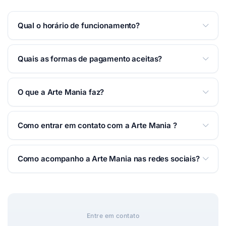
Qual o horário de funcionamento?
Atendemos Segunda a Domingo 24 horas.
Ver
Quais as formas de pagamento aceitas?
horários completos na página
.
Aceitamos: Cartão de crédito, Cartão de débito,
O que a Arte Mania faz?
Dinheiro, Pix.
Comunicação Visual em Taubaté. Arte Mania
Como entrar em contato com a Arte Mania ?
Comunicação Visual em Taubaté. Trabalhamos com
adesivos personalizados para escritórios e
Você pode falar com a Arte Mania por WhatsApp,
residências. Qualidade e bom preço é aqui!
Como acompanho a Arte Mania nas redes sociais?
telefone ou e-mail — é só usar os botões de contato
Atendimento online com entrega garantida.
no topo desta página. Respondemos o mais rápido
Acesse nosso
site oficial
e siga nas redes:
possível.
Instagram
.
Entre em contato