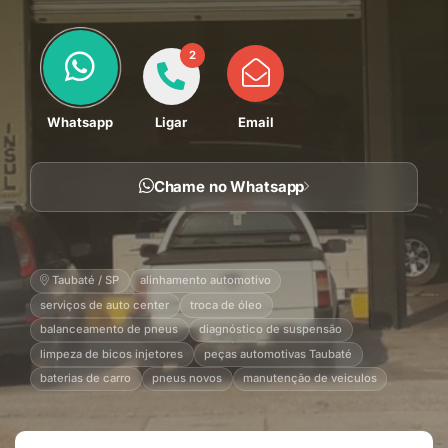
2
Whatsapp
Ligar
Email
Chame no Whatsapp
Taubaté / SP
alinhamento automotivo
serviços de auto center
troca de óleo
balanceamento de pneus
diagnóstico de suspensão
limpeza de bicos injetores
peças automotivas Taubaté
baterias de carro
pneus novos
manutenção de veiculos