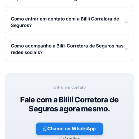
Elisios — Taubaté/SP. Você pode traçar a rota pelo
Waze ou Google Maps na
seção Localização
desta
Corretoras de Seguro em Taubaté. Seguro de vida e
página.
Como entrar em contato com a Bilili Corretora de
também para automóveis, residência, empresarial e
Seguros?
outros.
Você pode falar com a Bilili Corretora de Seguros
Como acompanho a Bilili Corretora de Seguros nas
por WhatsApp, telefone ou e-mail — é só usar os
redes sociais?
botões de contato no topo desta página.
Respondemos o mais rápido possível.
Acesse nosso
site oficial
.
Entre em contato
Fale com a Bilili Corretora de
Seguros agora mesmo.
Chame no WhatsApp
Avaliar