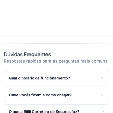
Dúvidas
Frequentes
Respostas rápidas para as perguntas mais comuns
Qual o horário de funcionamento?
Atendemos Segunda a Sexta das 09:00 às 18:00;
Onde vocês ficam e como chegar?
Sábado das 09:00 às 12:00.
Ver horários completos
na página
.
Estamos na Rua Vitória Régia, 1340 — Campos
O que a Bilili Corretora de Seguros faz?