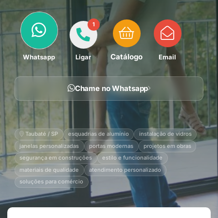
1
Catálogo
Whatsapp
Ligar
Email
Chame no Whatsapp
Taubaté / SP
esquadrias de alumínio
instalação de vidros
janelas personalizadas
portas modernas
projetos em obras
segurança em construções
estilo e funcionalidade
materiais de qualidade
atendimento personalizado
soluções para comércio