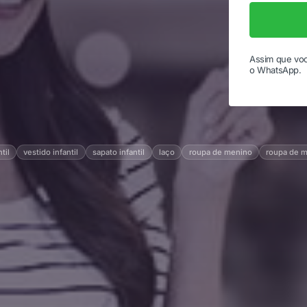
Assim que voc
o WhatsApp.
til
vestido infantil
sapato infantil
laço
roupa de menino
roupa de 