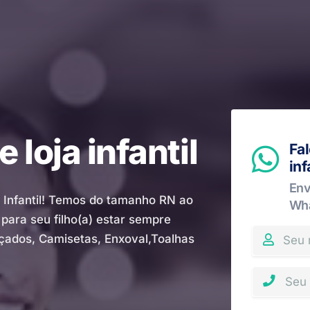
loja infantil
Fa
inf
Env
 Infantil! Temos do tamanho RN ao
Wh
para seu filho(a) estar sempre
alçados, Camisetas, Enxoval,Toalhas