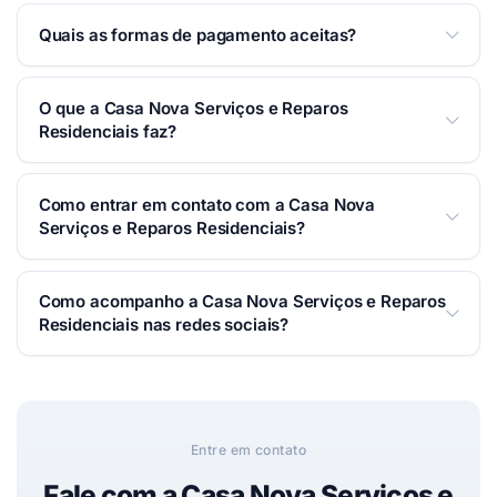
Atendemos Segunda a Domingo das 08:00 às 18:00.
Quais as formas de pagamento aceitas?
Ver horários completos na página
.
Aceitamos: Transferência, Pix.
O que a Casa Nova Serviços e Reparos
Residenciais faz?
Desentupidora, Dedetização e Encanador em
Como entrar em contato com a Casa Nova
Taubaté. Especialista em resolver problemas como
Serviços e Reparos Residenciais?
entupimentos, vazamentos e pragas em Taubaté.
Atendimento 24 horas por dia, todos os dias.
Você pode falar com a Casa Nova Serviços e
Como acompanho a Casa Nova Serviços e Reparos
Desentupimento rápido, consertos de vazamentos e
Reparos Residenciais por WhatsApp, telefone ou e-
Residenciais nas redes sociais?
dedetização eficaz.
mail — é só usar os botões de contato no topo desta
página. Respondemos o mais rápido possível.
Siga nas redes:
Instagram
,
Facebook
.
Entre em contato
Fale com a Casa Nova Serviços e