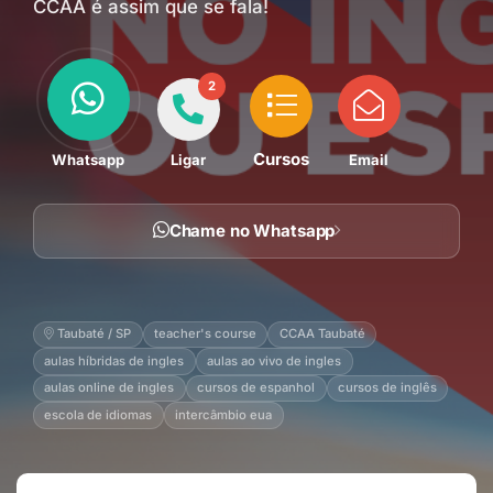
CCAA é assim que se fala!
2
Cursos
Whatsapp
Ligar
Email
Chame no Whatsapp
Taubaté / SP
teacher's course
CCAA Taubaté
aulas híbridas de ingles
aulas ao vivo de ingles
aulas online de ingles
cursos de espanhol
cursos de inglês
escola de idiomas
intercâmbio eua