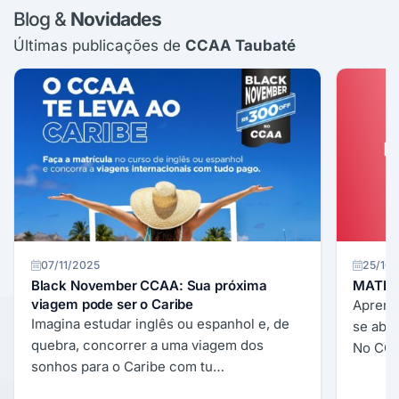
Blog &
Novidades
Últimas publicações de
CCAA Taubaté
07/11/2025
25/10
Black November CCAA: Sua próxima
MATRÍ
viagem pode ser o Caribe
Aprend
Imagina estudar inglês ou espanhol e, de
se abr
quebra, concorrer a uma viagem dos
No CCA
sonhos para o Caribe com tu…