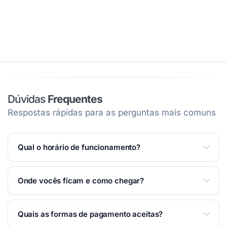
Dúvidas
Frequentes
Respostas rápidas para as perguntas mais comuns
Qual o horário de funcionamento?
Atendemos Segunda a Quinta das 08:00 às 21:00;
Onde vocês ficam e como chegar?
Sexta das 08:00 às 19:00; Sábado das 08:00 às 13:00.
Ver horários completos na página
.
Estamos na Rua Armando de Salles Oliveira, 588 —
Quais as formas de pagamento aceitas?
Centro — Taubaté/SP. Você pode traçar a rota pelo