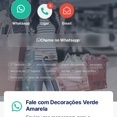
2
Whatsapp
Ligar
Email
Chame no Whatsapp
Taubaté / SP
piso laminado
papel de parede
persiana
decoração
tapete
cortina
tecido
piso decorflex
forro pvc
piso de madeira
artes e variedades
Fale com Decorações Verde
Amarela