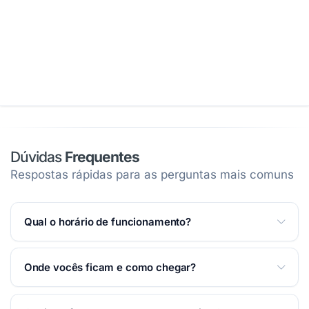
Dúvidas
Frequentes
Respostas rápidas para as perguntas mais comuns
Qual o horário de funcionamento?
Atendemos Segunda a Sexta das 09:00 às 18:00;
Onde vocês ficam e como chegar?
Sábado das 09:00 às 13:00.
Ver horários completos
na página
.
Estamos na Rua Visconde do Rio Branco, 100 —