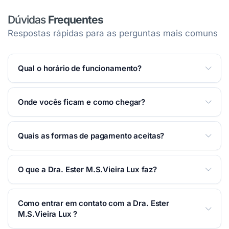
Dúvidas
Frequentes
Respostas rápidas para as perguntas mais comuns
Qual o horário de funcionamento?
Atendemos Segunda a Sexta das 09:00 às 17:30;
Onde vocês ficam e como chegar?
Sábado das 09:00 às 11:30.
Ver horários completos
na página
.
Temos 3 endereços: Rua Carneiro de Souza, 16 —
Quais as formas de pagamento aceitas?
Centro — Taubaté/SP; Rua Jacques Félix, 351 —
Centro — Taubaté/SP; Avenida Cassiopéia , 556 —
Aceitamos: Cartão de crédito, Cartão de débito,
Jardim Satélite — São José dos Campos/SP. Veja
O que a Dra. Ester M.S.Vieira Lux faz?
Dinheiro, Financiamento, Pix.
todos no mapa, na
seção Localização
desta página.
Dentista em Taubaté. Dra. Ester M.S.Vieira Lux /
Como entrar em contato com a Dra. Ester
CRO-SP 77088, Cirurgiã-Dentista, Ortodontia e
M.S.Vieira Lux ?
Implantodontia.