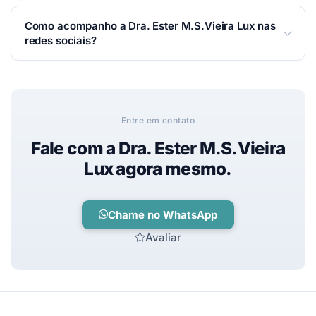
Você pode falar com a Dra. Ester M.S.Vieira Lux por
Como acompanho a Dra. Ester M.S.Vieira Lux nas
WhatsApp, telefone ou e-mail — é só usar os botões
redes sociais?
de contato no topo desta página. Respondemos o
mais rápido possível.
Siga nas redes:
Instagram
.
Entre em contato
Fale com a Dra. Ester M.S.Vieira
Lux agora mesmo.
Chame no WhatsApp
Avaliar