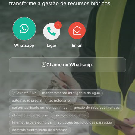
transforme a gestão de recursos hídricos.
1
Whatsapp
Ligar
Email
Chame no Whatsapp
Taubaté / SP
monitoramento inteligente de água
automação predial
tecnologia IoT
sustentabilidade em condomínios
gestão de recursos hídricos
eficiência operacional
redução de custos
telemetria para edifícios
soluções tecnológicas para água
controle centralizado de sistemas