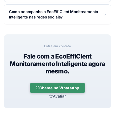
sustentabilidade em condomínios e edifícios.
Você pode falar com a EcoEffiCient Monitoramento
Como acompanho a EcoEffiCient Monitoramento
Conheça nossos serviços e transforme a gestão de
Inteligente por WhatsApp, telefone ou e-mail — é só
Inteligente nas redes sociais?
recursos hídricos.
usar os botões de contato no topo desta página.
Respondemos o mais rápido possível.
Acesse nosso
site oficial
e siga nas redes:
Instagram
.
Entre em contato
Fale com a EcoEffiCient
Monitoramento Inteligente agora
mesmo.
Chame no WhatsApp
Avaliar