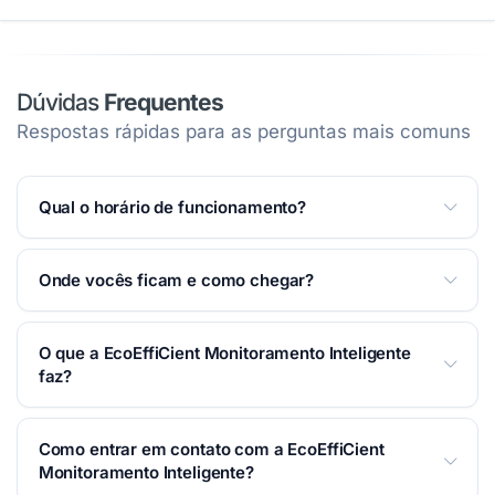
Dúvidas
Frequentes
Respostas rápidas para as perguntas mais comuns
Qual o horário de funcionamento?
Atendemos Segunda a Sexta das 08:00 às 17:30.
Ver
Onde vocês ficam e como chegar?
horários completos na página
.
Estamos na Professora Celina Monteiro de Castro,
O que a EcoEffiCient Monitoramento Inteligente
295 — Chácara São Manoel — Taubaté/SP. Você
faz?
pode traçar a rota pelo Waze ou Google Maps na
seção Localização
desta página.
Automação Predial em Taubaté. Oferecemos
Como entrar em contato com a EcoEffiCient
soluções em monitoramento inteligente de água e
Monitoramento Inteligente?
automação predial, garantindo maior eficiência e