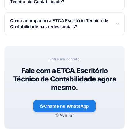
contabilidade e advocacia.
Técnico de Contabilidade?
Você pode falar com a ETCA Escritório Técnico de
Como acompanho a ETCA Escritório Técnico de
Contabilidade por WhatsApp, telefone ou e-mail — é
Contabilidade nas redes sociais?
só usar os botões de contato no topo desta página.
Respondemos o mais rápido possível.
Siga nas redes:
Facebook
,
Instagram
.
Entre em contato
Fale com a ETCA Escritório
Técnico de Contabilidade agora
mesmo.
Chame no WhatsApp
Avaliar