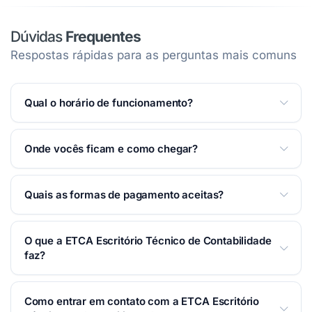
Dúvidas
Frequentes
Respostas rápidas para as perguntas mais comuns
Qual o horário de funcionamento?
Atendemos Segunda das 08:00 às 17:00; Terça a
Onde vocês ficam e como chegar?
Sexta das 09:00 às 17:00.
Ver horários completos na
página
.
Estamos na Rua Coronel Marcondes de Mattos, 49
Quais as formas de pagamento aceitas?
— Centro — Taubaté/SP. Você pode traçar a rota
pelo Waze ou Google Maps na
seção Localização
Aceitamos: Dinheiro.
desta página.
O que a ETCA Escritório Técnico de Contabilidade
faz?
Contabilidade em Taubaté. Escritório técnico de
Como entrar em contato com a ETCA Escritório