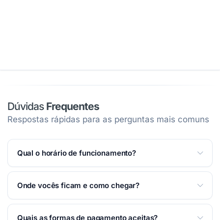
Dúvidas
Frequentes
Respostas rápidas para as perguntas mais comuns
Qual o horário de funcionamento?
Atendemos Segunda a Sexta das 09:00 às 18:00;
Onde vocês ficam e como chegar?
Sábado das 09:00 às 14:00.
Ver horários completos
na página
.
Estamos na Avenida Marechal Deodoro, 474 —
Quais as formas de pagamento aceitas?