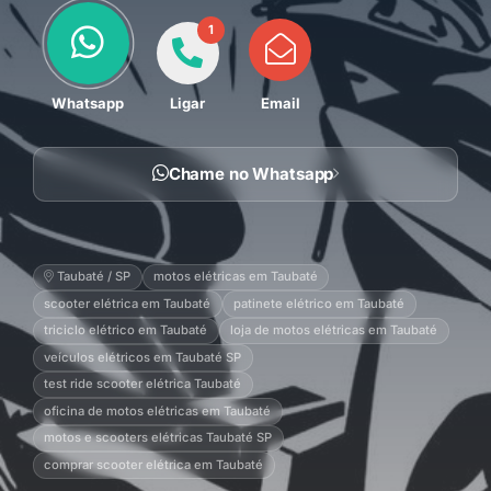
1
Whatsapp
Ligar
Email
Chame no Whatsapp
Taubaté / SP
motos elétricas em Taubaté
scooter elétrica em Taubaté
patinete elétrico em Taubaté
triciclo elétrico em Taubaté
loja de motos elétricas em Taubaté
veículos elétricos em Taubaté SP
test ride scooter elétrica Taubaté
oficina de motos elétricas em Taubaté
motos e scooters elétricas Taubaté SP
comprar scooter elétrica em Taubaté