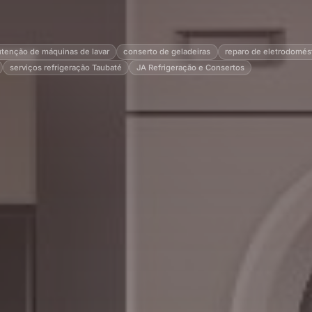
tenção de máquinas de lavar
conserto de geladeiras
reparo de eletrodomés
serviços refrigeração Taubaté
JA Refrigeração e Consertos