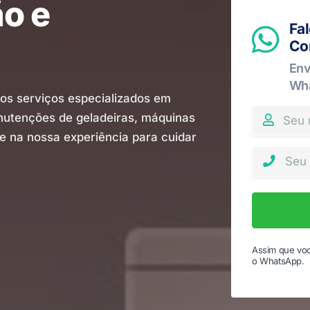
ão e
Fa
Co
Env
Wh
os serviços especializados em
anutenções de geladeiras, máquinas
ie na nossa experiência para cuidar
Assim que voc
o WhatsApp.