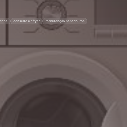
ticos
conserto air fryer
manutenção bebedouros