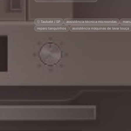
Taubaté / SP
assistência técnica microondas
manu
reparo tanquinhos
assistência máquinas de lavar louça