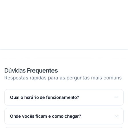
Dúvidas
Frequentes
Respostas rápidas para as perguntas mais comuns
Qual o horário de funcionamento?
Atendemos Segunda a Domingo 24 horas.
Ver
Onde vocês ficam e como chegar?
horários completos na página
.