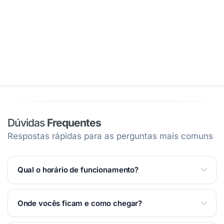
Dúvidas
Frequentes
Respostas rápidas para as perguntas mais comuns
Qual o horário de funcionamento?
Atendemos Segunda a Sexta das 08:00 às 18:00;
Onde vocês ficam e como chegar?
Sábado das 08:00 às 13:00.
Ver horários completos
na página
.