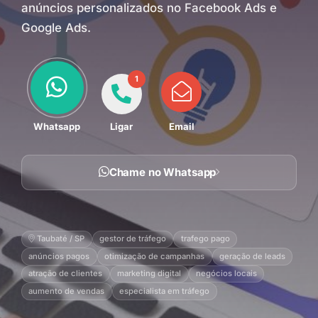
anúncios personalizados no Facebook Ads e
Google Ads.
1
Whatsapp
Ligar
Email
Chame no Whatsapp
Taubaté / SP
gestor de tráfego
trafego pago
anúncios pagos
otimização de campanhas
geração de leads
atração de clientes
marketing digital
negócios locais
aumento de vendas
especialista em tráfego