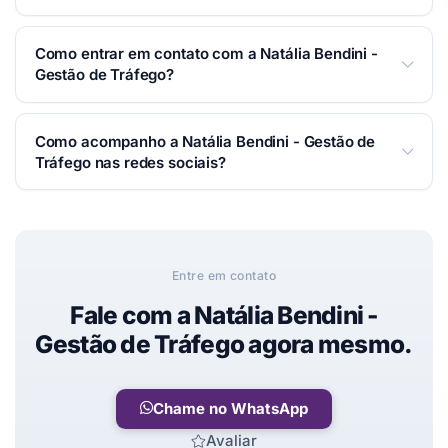
Pago, Pix.
Gestor de Tráfego em Taubaté. Meu nome é Natália
Como entrar em contato com a Natália Bendini -
Bendini e sou especialista em Gestão de Tráfego.
Gestão de Tráfego?
Com 5 anos de experiência, impulsiono negócios
locais através do tráfego pago. Aumente suas
Você pode falar com a Natália Bendini - Gestão de
Como acompanho a Natália Bendini - Gestão de
vendas e visibilidade com anúncios personalizados
Tráfego por WhatsApp, telefone ou e-mail — é só
Tráfego nas redes sociais?
no Facebook Ads e Google Ads.
usar os botões de contato no topo desta página.
Respondemos o mais rápido possível.
Siga nas redes:
Instagram
.
Entre em contato
Fale com a Natália Bendini -
Gestão de Tráfego agora mesmo.
Chame no WhatsApp
Avaliar