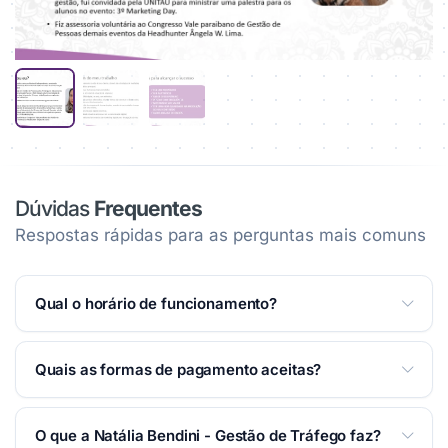
Dúvidas
Frequentes
Respostas rápidas para as perguntas mais comuns
Qual o horário de funcionamento?
Atendemos Segunda a Sexta das 09:00 às 17:00.
Ver
Quais as formas de pagamento aceitas?
horários completos na página
.
Aceitamos: Dinheiro, Boleto, Transferência, Mercado
O que a Natália Bendini - Gestão de Tráfego faz?