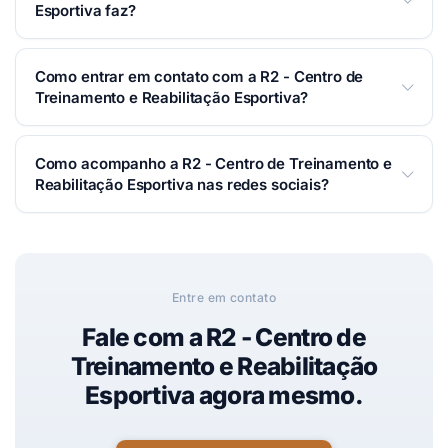
Dinheiro, Pix.
Esportiva faz?
Academia em Taubaté. R2 é o primeiro Centro de
Como entrar em contato com a R2 - Centro de
Treinamento e Reabilitação Esportiva de Taubaté
Treinamento e Reabilitação Esportiva?
com treinamento funcional e personal trainer
totalmente monitorado por frequência cardíaca.
Você pode falar com a R2 - Centro de Treinamento e
Como acompanho a R2 - Centro de Treinamento e
Reabilitação Esportiva por WhatsApp, telefone ou e-
Reabilitação Esportiva nas redes sociais?
mail — é só usar os botões de contato no topo desta
página. Respondemos o mais rápido possível.
Siga nas redes:
Instagram
.
Entre em contato
Fale com a R2 - Centro de
Treinamento e Reabilitação
Esportiva agora mesmo.