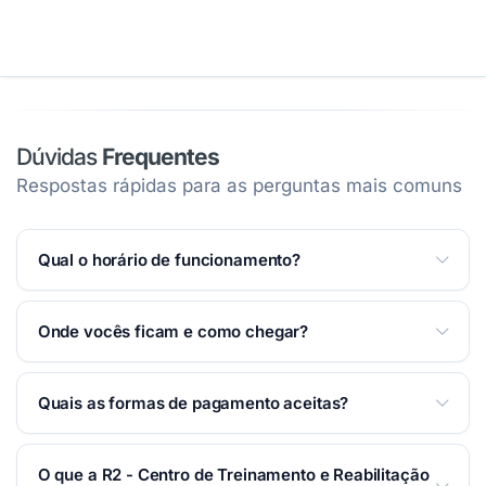
Dúvidas
Frequentes
Respostas rápidas para as perguntas mais comuns
Qual o horário de funcionamento?
Atendemos Segunda a Sexta das 06:00 às 21:00;
Onde vocês ficam e como chegar?
Sábado das 07:00 às 10:00.
Ver horários completos
na página
.
Estamos na Avenida Juscelino Kubitschek de
Quais as formas de pagamento aceitas?
Oliveira, 155 — Jardim Eulália — Taubaté/SP. Você
pode traçar a rota pelo Waze ou Google Maps na
Aceitamos: Cartão de crédito, Cartão de débito,
seção Localização
desta página.
O que a R2 - Centro de Treinamento e Reabilitação