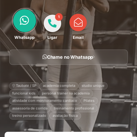
1
Whatsapp
Ligar
Email
Chame no Whatsapp
Taubaté / SP
academia completa
studio unique
funcional kids
personal trainer na academia
atividade com monitoramento cardiaco
Pilates
assessoria de corrida
treinamento profissional
treino personalizado
avaliação fisica