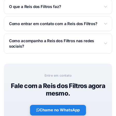
Aceitamos: Cartão de crédito, Cartão de débito,
O que a Reis dos Filtros faz?
Dinheiro, Pix.
Filtros em Taubaté. As melhores marcas você
Como entrar em contato com a Reis dos Filtros?
encontra aqui !!!
Você pode falar com a Reis dos Filtros por
Como acompanho a Reis dos Filtros nas redes
WhatsApp, telefone ou e-mail — é só usar os botões
sociais?
de contato no topo desta página. Respondemos o
mais rápido possível.
Acesse nosso
site oficial
e siga nas redes:
Facebook
.
Entre em contato
Fale com a Reis dos Filtros agora
mesmo.
Chame no WhatsApp