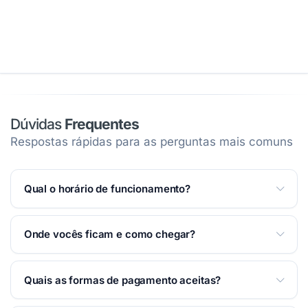
Dúvidas
Frequentes
Respostas rápidas para as perguntas mais comuns
Qual o horário de funcionamento?
Atendemos Segunda a Sexta das 09:00 às 18:00;
Onde vocês ficam e como chegar?
Sábado das 09:00 às 13:00.
Ver horários completos
na página
.
Estamos na Rua Doutor Jorge Winther, 385 — Centro
Quais as formas de pagamento aceitas?
— Taubaté/SP. Você pode traçar a rota pelo Waze ou
Google Maps na
seção Localização
desta página.