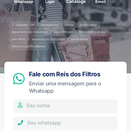
Catálogo
Whatsapp
Ligar
Email
Taubaté / SP
bebedouro
filtros
purificador
água livre de impureza
água filtrada
filtro com carvão
pré-filtro
bebedouro industrial
bebedores
filtros e purificadores
Fale com Reis dos Filtros
Enviar uma mensagem para o
Whatsapp