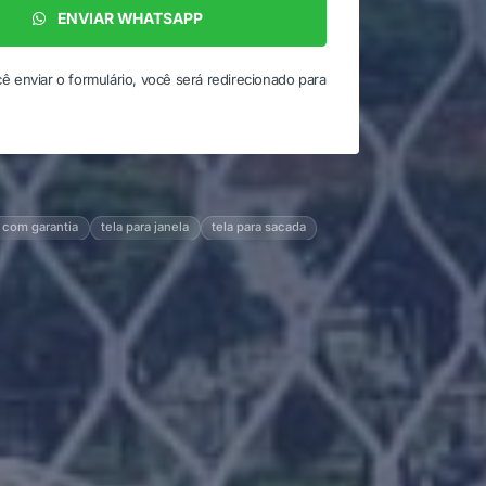
ENVIAR WHATSAPP
ê enviar o formulário, você será redirecionado para
 com garantia
tela para janela
tela para sacada