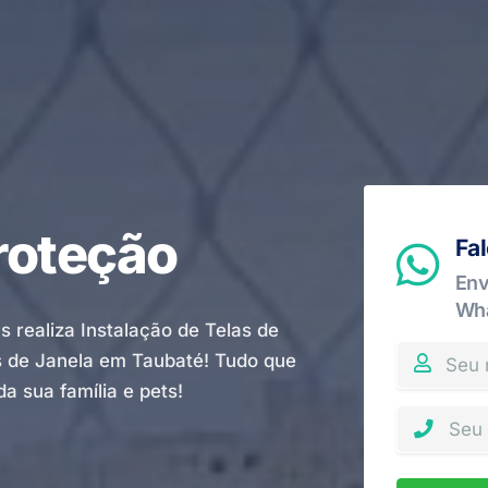
roteção
Fa
Env
Wh
 realiza Instalação de Telas de
es de Janela em Taubaté! Tudo que
a sua família e pets!