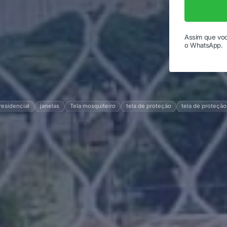
Assim que voc
o WhatsApp.
residencial
janelas
Tela mosquiteiro
tela de proteção
tela de proteção