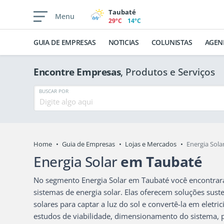
Taubaté
Menu
29ºC
14ºC
GUIA DE EMPRESAS
NOTICIAS
COLUNISTAS
AGEN
Encontre Empresas
, Produtos e Serviços
BUSCAR POR
Home
Guia de Empresas
Lojas e Mercados
Energia Sol
Energia Solar
em Taubaté
No segmento Energia Solar em Taubaté você encontrar
sistemas de energia solar. Elas oferecem soluções susten
solares para captar a luz do sol e convertê-la em elet
estudos de viabilidade, dimensionamento do sistema, 