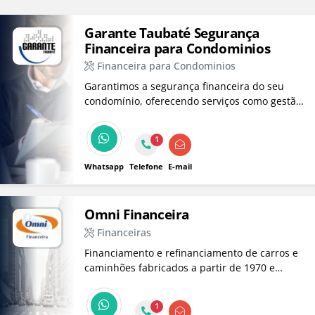
Garante Taubaté Segurança
Financeira para Condominios
Financeira para Condominios
Garantimos a segurança financeira do seu
condomínio, oferecendo serviços como gestão
de inadimplência e antecipação de taxas, tudo
para que síndicos e moradores tenham
1
tranquilidade e foco no bem-estar.
Whatsapp
Telefone
E-mail
Omni Financeira
Financeiras
Financiamento e refinanciamento de carros e
caminhões fabricados a partir de 1970 e
motos a partir de 2000.
1