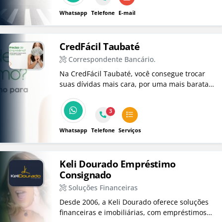
Whatsapp
Telefone
E-mail
CredFácil Taubaté
Correspondente Bancário.
Na CredFácil Taubaté, você consegue trocar
suas dívidas mais cara, por uma mais barata.
Temos várias linhas de crédito, escolha a que
mais enquadra com seu perfil. *Nossas
3
atendentes são certificadas pela FEBRABAN.
Faça sua Simulação.
Whatsapp
Telefone
Serviços
Keli Dourado Empréstimo
Consignado
Soluções Financeiras
Desde 2006, a Keli Dourado oferece soluções
financeiras e imobiliárias, com empréstimos