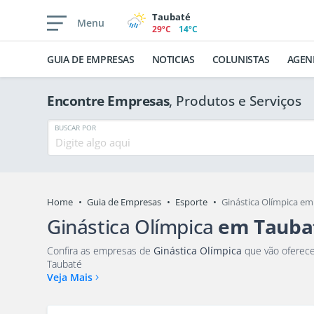
Taubaté
Menu
29ºC
14ºC
GUIA DE EMPRESAS
NOTICIAS
COLUNISTAS
AGEN
Encontre Empresas
, Produtos e Serviços
BUSCAR POR
Home
Guia de Empresas
Esporte
Ginástica Olímpica e
Ginástica Olímpica
em Tauba
Confira as empresas de
Ginástica Olímpica
que vão oferecer os melhores produtos e serviços para você e sua fa
Taubaté
Veja Mais