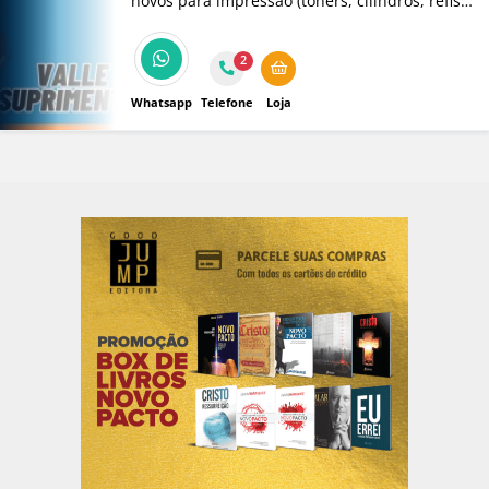
novos para impressão (toners, cilindros, refis
de tintas e cartuchos) e papelaria para
escritórios. E também manutenção de
2
impressoras. Atendemos no Vale do Paraíba e
região do Litoral Norte.
Whatsapp
Telefone
Loja