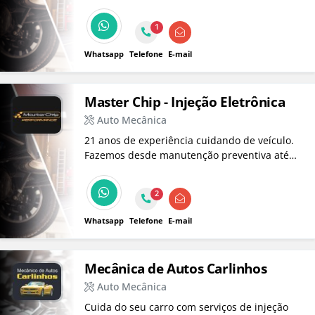
1
Whatsapp
Telefone
E-mail
Master Chip - Injeção Eletrônica
Auto Mecânica
21 anos de experiência cuidando de veículo.
Fazemos desde manutenção preventiva até
preparação de motores e turbos, usando
tecnologia de ponta e equipe qualificada.
2
Atendimento especializado para carros
comuns, híbridos e elétricos!
Whatsapp
Telefone
E-mail
Mecânica de Autos Carlinhos
Auto Mecânica
Cuida do seu carro com serviços de injeção