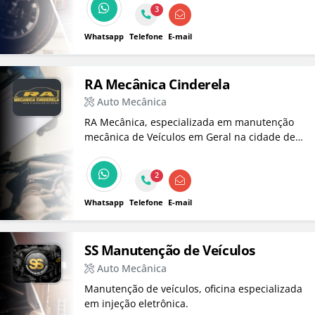
Freio, Embreagem, além de Serviços de Auto
3
Elétrica para Veículos de Passeio, Caminhões,
Tratores e Máq. de Terraplanagem.
Whatsapp
Telefone
E-mail
RA Mecânica Cinderela
Auto Mecânica
RA Mecânica, especializada em manutenção
mecânica de Veículos em Geral na cidade de
Taubaté.
2
Whatsapp
Telefone
E-mail
SS Manutenção de Veículos
Auto Mecânica
Manutenção de veículos, oficina especializada
em injeção eletrônica.