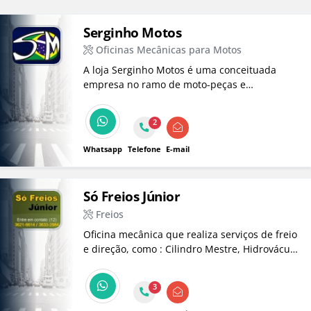
Serginho Motos
Oficinas Mecânicas para Motos
A loja Serginho Motos é uma conceituada
empresa no ramo de moto-peças e
manutenção, atuando há mais de 25 anos.
2
Whatsapp
Telefone
E-mail
Só Freios Júnior
Freios
Oficina mecânica que realiza serviços de freio
e direção, como : Cilindro Mestre, Hidrovácuo,
Caixa de Direção (Mecânica e Hidráulica),
Pinças, Retifica em disco e Tambor.
3