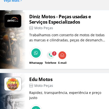
Veja Mais
Diniz Motos - Peças usadas e
Serviços Especializados
Moto Peças
Trabalhamos com conserto de motos de todas
as marcas e cilindradas, peças de desmanche,
peças novas e usadas para motos. Realizamos
também revisões completas e diagnósticos
2
precisos com tecnologia raster.
Whatsapp
Telefone
E-mail
Edu Motos
Moto Peças
Rapidez, transparência, experiência e preço
justo