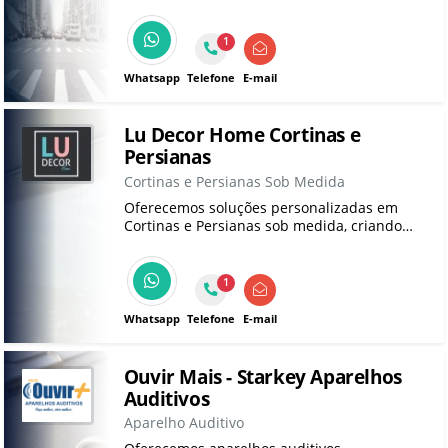
1
Whatsapp
Telefone
E-mail
Lu Decor Home Cortinas e
Persianas
Cortinas e Persianas Sob Medida
Oferecemos soluções personalizadas em
Cortinas e Persianas sob medida, criando
ambientes únicos para sua casa. Desde 2015,
atendemos com qualidade e dedicação no
conforto do seu lar.
1
Whatsapp
Telefone
E-mail
Ouvir Mais - Starkey Aparelhos
Auditivos
Aparelho Auditivo