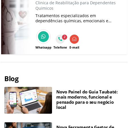
Clinica de Reabilitação para Dependentes
Quimicos
Tratamentos especializados em
dependências químicas, emocionais e
comportamentais. Clínicas em todo o Brasil
com suporte 24h e remoção segura. Escolha
consciente e humanizada com a Clinica
2
Reset Prime.
Whatsapp
Telefone
E-mail
Blog
Novo Painel do Guia Taubaté:
mais moderno, funcional e
pensado para o seu negócio
local
Nova Ferramenta Gestor de