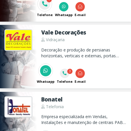
PNL.
Telefone
Whatsapp
E-mail
Vale Decorações
Vidraçaria
Decoração e produção de persianas
horizontais, verticais e externas, portas
sanfonadas, cortina de madeira, projeto e
instalação de box de vidro temperado.
3
Whatsapp
Telefone
E-mail
Bonatel
Telefonia
Empresa especializada em Vendas,
Instalações e manutenção de centrais PABX
de Condomínios e sistema de Câmeras