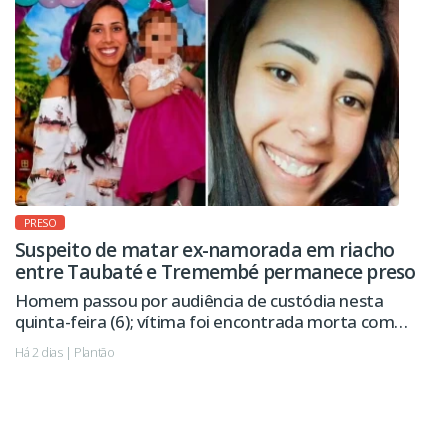
PRESO
Suspeito de matar ex-namorada em riacho
entre Taubaté e Tremembé permanece preso
Homem passou por audiência de custódia nesta
quinta-feira (6); vítima foi encontrada morta com
sinais de violência.
Há 2 dias | Plantão