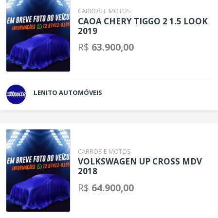
CARROS E MOTOS
CAOA CHERY TIGGO 2 1.5 LOOK
2019
R$
63.900,00
LENITO AUTOMÓVEIS
CARROS E MOTOS
VOLKSWAGEN UP CROSS MDV
2018
R$
64.900,00