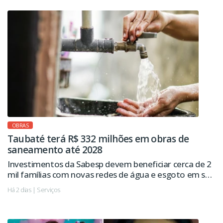
OBRAS
Taubaté terá R$ 332 milhões em obras de
saneamento até 2028
Investimentos da Sabesp devem beneficiar cerca de 2
mil famílias com novas redes de água e esgoto em seis
regiões da cidade.
Há 2 dias | Serviços