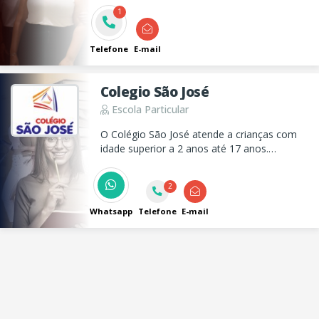
1
melhores preços e soluções de alta
qualidade para te ajudar. VOCÊ ESTARÁ EM
BOAS MÃO!
Telefone
E-mail
Colegio São José
Escola Particular
O Colégio São José atende a crianças com
idade superior a 2 anos até 17 anos.
Educação Infantil, Ensino Fundamental e
Ensino Médio em Taubaté.
2
Whatsapp
Telefone
E-mail