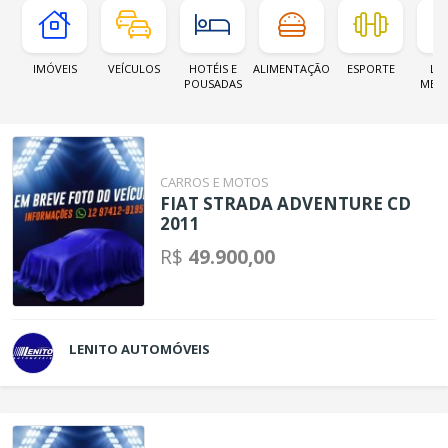
IMÓVEIS
VEÍCULOS
HOTÉIS E
ALIMENTAÇÃO
ESPORTE
LOJ
POUSADAS
MER
CARROS E MOTOS
FIAT STRADA ADVENTURE CD
2011
R$
49.900,00
LENITO AUTOMÓVEIS