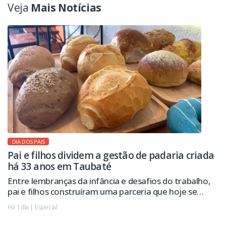
Veja
Mais Notícias
DIA DOS PAIS
Pai e filhos dividem a gestão de padaria criada
há 33 anos em Taubaté
Entre lembranças da infância e desafios do trabalho,
pai e filhos construíram uma parceria que hoje se
estende à administração da empresa.
Há 1 dia | Especial