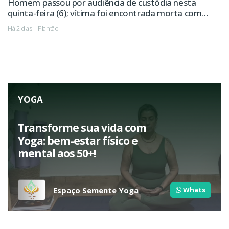
Homem passou por audiência de custódia nesta
quinta-feira (6); vítima foi encontrada morta com
sinais de violência.
Há 2 dias | Plantão
YOGA
Transforme sua vida com
Yoga: bem-estar físico e
mental aos 50+!
Espaço Semente Yoga
Whats