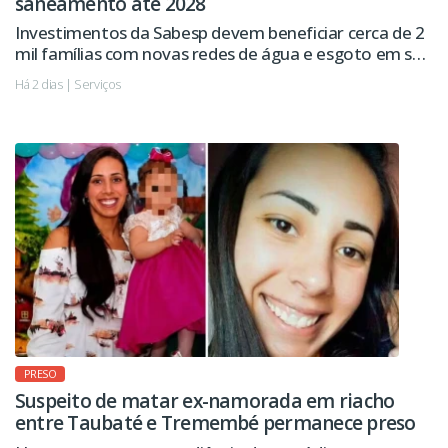
saneamento até 2028
Investimentos da Sabesp devem beneficiar cerca de 2
mil famílias com novas redes de água e esgoto em seis
regiões da cidade.
Há 2 dias | Serviços
PRESO
Suspeito de matar ex-namorada em riacho
entre Taubaté e Tremembé permanece preso