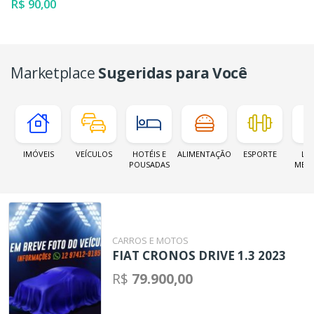
R$ 90,00
Marketplace
Sugeridas para Você
IMÓVEIS
VEÍCULOS
HOTÉIS E
ALIMENTAÇÃO
ESPORTE
LOJ
POUSADAS
MER
CARROS E MOTOS
FIAT CRONOS DRIVE 1.3 2023
R$
79.900,00