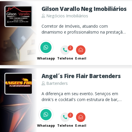
Gilson Varallo Neg Imobiliários
Negócios Imobiliários
Corretor de Imóveis, atuando com
dinamismo e profissionalismo na prestação
de serviços imobiliários, como vendas e
locação de casas, apartamentos e terrenos.
2
Whatsapp
Telefone
E-mail
Angel´s Fire Flair Bartenders
Bartenders
A diferença em seu evento. Serviços em
drink's e cocktail's com estrutura de bar,
fogos indoor, performance de pirofagia e
drink's flambados.
2
Whatsapp
Telefone
E-mail