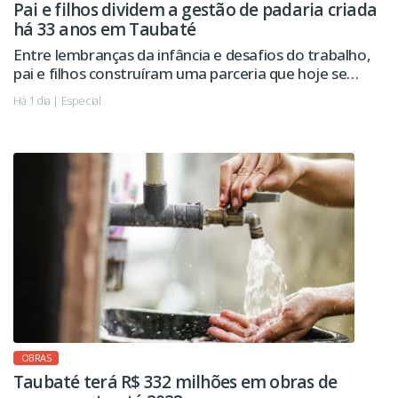
Pai e filhos dividem a gestão de padaria criada
há 33 anos em Taubaté
Entre lembranças da infância e desafios do trabalho,
pai e filhos construíram uma parceria que hoje se
estende à administração da empresa.
Há 1 dia | Especial
OBRAS
Taubaté terá R$ 332 milhões em obras de