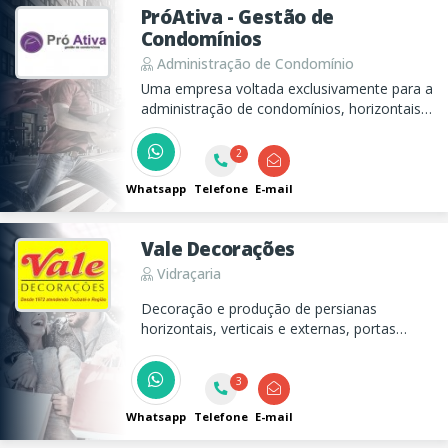
PróAtiva - Gestão de
Condomínios
Administração de Condomínio
Uma empresa voltada exclusivamente para a
administração de condomínios, horizontais e
verticais, residenciais e comerciais.
2
Whatsapp
Telefone
E-mail
Vale Decorações
Vidraçaria
Decoração e produção de persianas
horizontais, verticais e externas, portas
sanfonadas, cortina de madeira, projeto e
instalação de box de vidro temperado.
3
Whatsapp
Telefone
E-mail