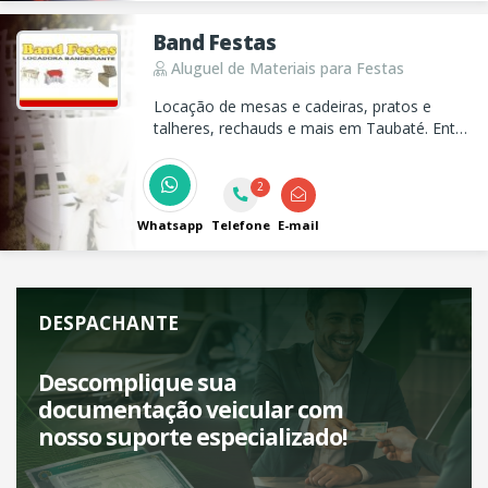
Band Festas
Aluguel de Materiais para Festas
Locação de mesas e cadeiras, pratos e
talheres, rechauds e mais em Taubaté. Entre
em contato e faça um orçamento para o
seu evento!
2
Whatsapp
Telefone
E-mail
DESPACHANTE
Descomplique sua
documentação veicular com
nosso suporte especializado!