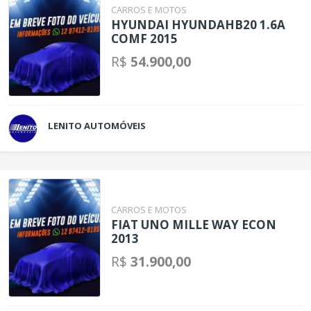
CARROS E MOTOS
HYUNDAI HYUNDAHB20 1.6A
COMF 2015
R$
54.900,00
LENITO AUTOMÓVEIS
CARROS E MOTOS
FIAT UNO MILLE WAY ECON
2013
R$
31.900,00