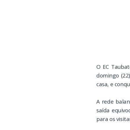
O EC Taubaté
domingo (22)
casa, e conq
A rede balan
saída equivo
para os visita