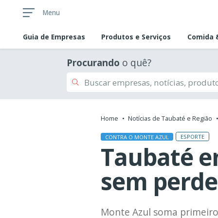
Menu
Guia de
Empresas
Produtos e Serviços
Comida &
Procurando
o quê?
Home
Notícias de Taubaté e Região
ESPORTE
CONTRA O MONTE AZUL
Taubaté e
sem perder
Monte Azul soma primeiro