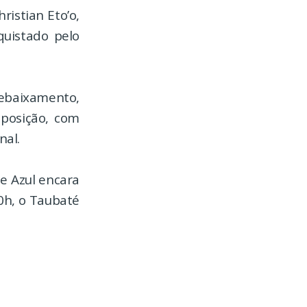
istian Eto’o,
quistado pelo
rebaixamento,
 posição, com
nal.
e Azul encara
0h, o Taubaté