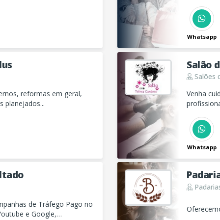
Whatsapp
lus
Salão 
Salões d
ernos, reformas em geral,
Venha cui
 planejados...
profissio
Whatsapp
ltado
Padaria
Padarias
ampanhas de Tráfego Pago no
Oferecemos
 Youtube e Google,