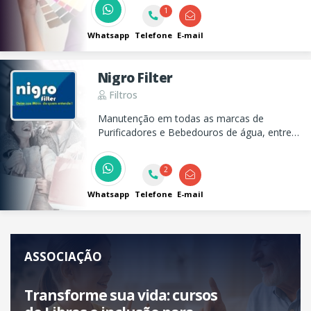
Transforme sua imagem com autenticidade,
1
autoestima e propósito.
Whatsapp
Telefone
E-mail
Nigro Filter
Filtros
Manutenção em todas as marcas de
Purificadores e Bebedouros de água, entre
outros eletrodomésticos, bem como venda
de peças e elementos filtrantes.
2
Whatsapp
Telefone
E-mail
ASSOCIAÇÃO
Transforme sua vida: cursos