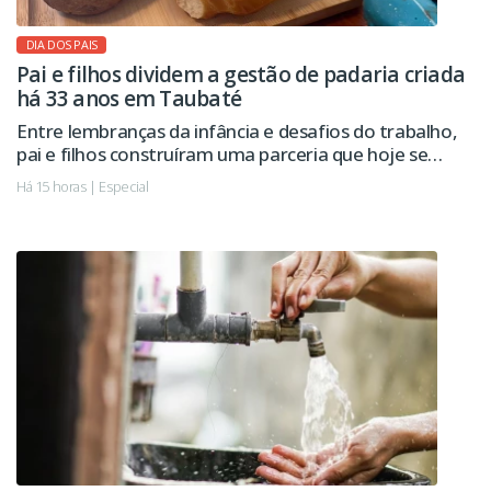
DIA DOS PAIS
Pai e filhos dividem a gestão de padaria criada
há 33 anos em Taubaté
Entre lembranças da infância e desafios do trabalho,
pai e filhos construíram uma parceria que hoje se
estende à administração da empresa.
Há 15 horas | Especial