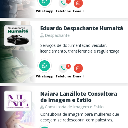
2
ambiente muito mais bonito, confortável e
produtivo.
Whatsapp
Telefone
E-mail
Eduardo Despachante Humaitá
Despachante
Serviços de documentação veicular,
licenciamento, transferência e regularização
de veículos. Atendimento especializado e
acompanhamento completo dos processos.
1
Entre em contato para orientações.
Whatsapp
Telefone
E-mail
Naiara Lanzillote Consultora
de Imagem e Estilo
Consultoria de Imagem e Estilo
Consultoria de imagem para mulheres que
desejam se redescobrir, com palestras,
análise de coloração e estilo pessoal.