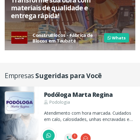
Transforme sua obra com
materiais de qualidade e
entrega rápida!
ConstruBlocos - Fábrica de
Whats
Blocos em Taubaté
Empresas
Sugeridas para Você
Podóloga Marta Regina
Podologia
Atendimento com hora marcada. Cuidados
em calo, calosidades, unhas encravadas e
infeccionadas, pés de diabéticos e verrugas.
1