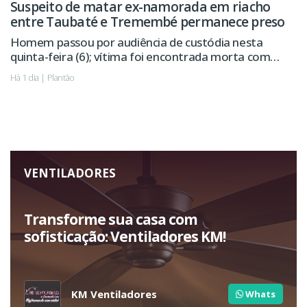
Suspeito de matar ex-namorada em riacho
entre Taubaté e Tremembé permanece preso
Homem passou por audiência de custódia nesta
quinta-feira (6); vítima foi encontrada morta com
sinais de violência.
Há 1 dia | Plantão
VENTILADORES
Transforme sua casa com
sofisticação: Ventiladores KM!
KM Ventiladores
Whats