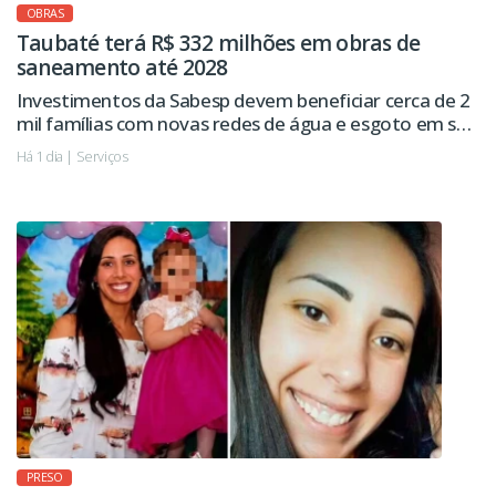
OBRAS
Taubaté terá R$ 332 milhões em obras de
saneamento até 2028
Investimentos da Sabesp devem beneficiar cerca de 2
mil famílias com novas redes de água e esgoto em seis
regiões da cidade.
Há 1 dia | Serviços
PRESO