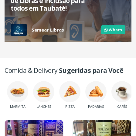
de Libras e inclusão para
todos em Taubaté!
Semear Libras
Whats
Comida & Delivery
Sugeridas para Você
MARMITA
LANCHES
PIZZA
PADARIAS
CAFÉS