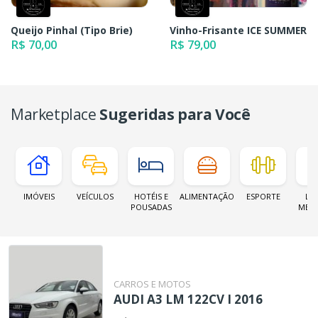
Queijo Pinhal (Tipo Brie)
Vinho-Frisante ICE SUMMER
R$ 70,00
R$ 79,00
Marketplace
Sugeridas para Você
IMÓVEIS
VEÍCULOS
HOTÉIS E
ALIMENTAÇÃO
ESPORTE
LOJ
POUSADAS
MER
CARROS E MOTOS
AUDI A3 LM 122CV I 2016