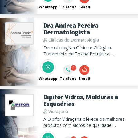
Whatsapp
Telefone
E-mail
Dra Andrea Pereira
Dermatologista
Clínicas de Dermatologia
Dermatologista Clínica e Cirúrgica.
Tratamento de Toxina Botulínica,
Preenchimento, Peelings, e Pequenas
Cirurgias Dermatológicas.
1
Whatsapp
Telefone
E-mail
Dipifor Vidros, Molduras e
Esquadrias
Vidraçaria
A Dipifor Vidraçaria oferece os melhores
produtos com vidros de qualidade.
Oferecendo uma completa linha de produtos
e serviços para tornar o seu escritório um