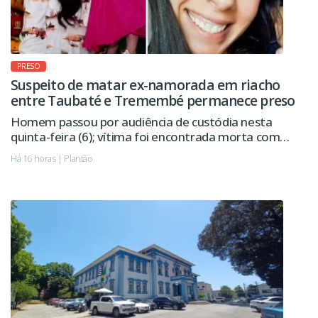
PRESO
Suspeito de matar ex-namorada em riacho
entre Taubaté e Tremembé permanece preso
Homem passou por audiência de custódia nesta
quinta-feira (6); vítima foi encontrada morta com
sinais de violência.
Há 16 horas | Plantão