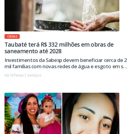
OBRAS
Taubaté terá R$ 332 milhões em obras de
saneamento até 2028
Investimentos da Sabesp devem beneficiar cerca de 2
mil famílias com novas redes de água e esgoto em seis
regiões da cidade.
Há 14 horas | Serviços