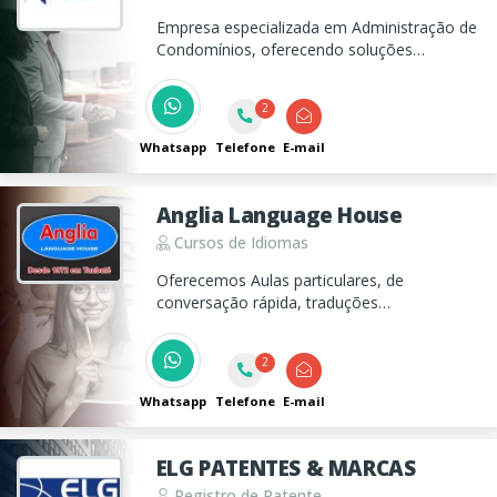
Empresa especializada em Administração de
Condomínios, oferecendo soluções
personalizados. Atendendo o Vale do
Paraíba e Litoral Norte. Entre em contato e
2
descomplique sua vida.
Whatsapp
Telefone
E-mail
Anglia Language House
Cursos de Idiomas
Oferecemos Aulas particulares, de
conversação rápida, traduções
juramentadas de inglês, preparatório para
proficiência, mestrado e doutorado e ensino
2
de vários idiomas em Taubaté
Whatsapp
Telefone
E-mail
ELG PATENTES & MARCAS
Registro de Patente