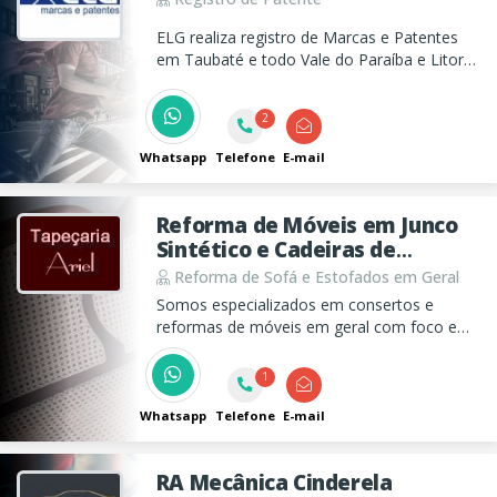
ELG realiza registro de Marcas e Patentes
em Taubaté e todo Vale do Paraíba e Litoral
Norte com mais de mil marcas registradas.
2
Whatsapp
Telefone
E-mail
Reforma de Móveis em Junco
Sintético e Cadeiras de
Palhinha Natural Sintético
Reforma de Sofá e Estofados em Geral
Ariel
Somos especializados em consertos e
reformas de móveis em geral com foco em
sofás e estofados em geral e tambem em
móveis de junco sintético, vime e palhinha.
1
Whatsapp
Telefone
E-mail
RA Mecânica Cinderela