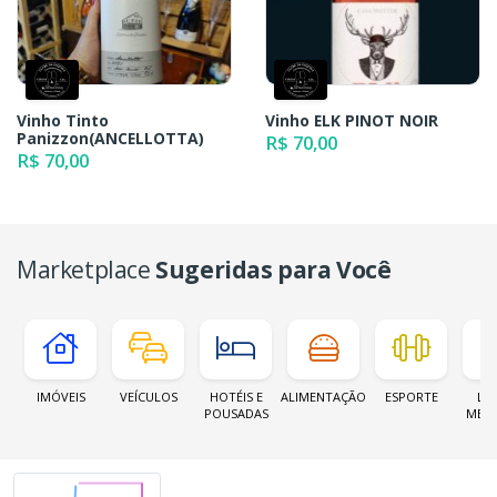
Vinho Tinto
Vinho ELK PINOT NOIR
Panizzon(ANCELLOTTA)
R$ 70,00
R$ 70,00
Marketplace
Sugeridas para Você
IMÓVEIS
VEÍCULOS
HOTÉIS E
ALIMENTAÇÃO
ESPORTE
LOJ
POUSADAS
MER