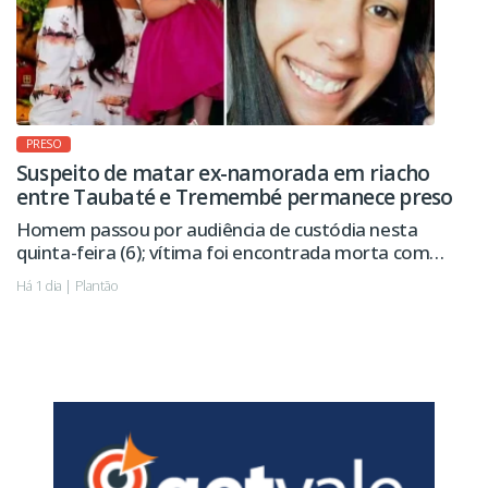
PRESO
Suspeito de matar ex-namorada em riacho
entre Taubaté e Tremembé permanece preso
Homem passou por audiência de custódia nesta
quinta-feira (6); vítima foi encontrada morta com
sinais de violência.
Há 1 dia | Plantão