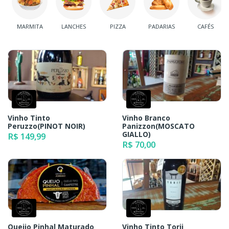
MARMITA
LANCHES
PIZZA
PADARIAS
CAFÉS
Vinho Tinto
Vinho Branco
Peruzzo(PINOT NOIR)
Panizzon(MOSCATO
GIALLO)
R$ 149,99
R$ 70,00
Queijo Pinhal Maturado
Vinho Tinto Torii