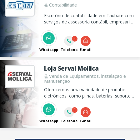
Contabilidade
Escritório de contabilidade em Taubaté com
serviços de assessoria contábil, empresarial
e serviços contábeis ! Faça-nos uma visita e
conheça nosso escritório!
4
Whatsapp
Telefone
E-mail
Loja Serval Mollica
Venda de Equipamentos, instalação e
Manutenção
Oferecemos uma variedade de produtos
eletrônicos, como pilhas, baterias, suportes
para TV e câmeras de segurança. Também
realizamos instalação e manutenção de
1
antenas e sistemas de segurança. Venha nos
visitar!
Whatsapp
Telefone
E-mail