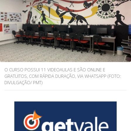
O CURSO POSSUI 11 VIDEOAULAS E SÃO ONLINE E
GRATUITOS, COM RÁPIDA DURAÇÃO, VIA WHATSAPP (FOTO:
DIVULGAÇÃO/ PMT)