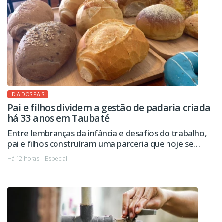
DIA DOS PAIS
Pai e filhos dividem a gestão de padaria criada
há 33 anos em Taubaté
Entre lembranças da infância e desafios do trabalho,
pai e filhos construíram uma parceria que hoje se
estende à administração da empresa.
Há 12 horas | Especial