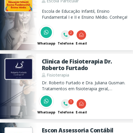
Escola Particular
Escola de Educação Infantil, Ensino
Fundamental I e II e Ensino Médio. Conheça!
2
Whatsapp
Telefone
E-mail
Clinica de Fisioterapia Dr.
Roberto Furtado
Fisioterapia
Dr. Roberto Furtado e Dra. Juliana Gusman.
Tratamentos em fisioterapia geral,
neurológica, respiratória, pós-cirúrgica,
bariátrica, DTM, ortopedia esportiva, dry
1
needling, quiropraxia e acupuntura.
Atendimento clinico e tambem a domicilio.
Whatsapp
Telefone
E-mail
Escon Assessoria Contábil