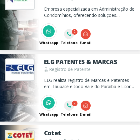
Empresa especializada em Administração de
Condomínios, oferecendo soluções
personalizados. Atendendo o Vale do
Paraíba e Litoral Norte. Entre em contato e
2
descomplique sua vida.
Whatsapp
Telefone
E-mail
ELG PATENTES & MARCAS
Registro de Patente
ELG realiza registro de Marcas e Patentes
em Taubaté e todo Vale do Paraíba e Litoral
Norte com mais de mil marcas registradas.
2
Whatsapp
Telefone
E-mail
Cotet