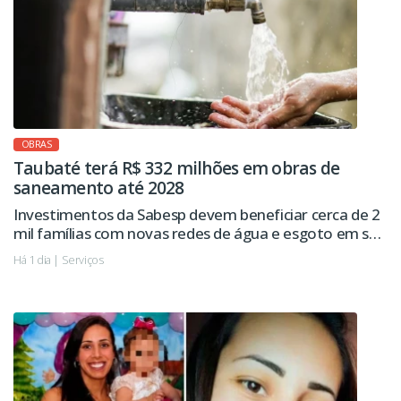
OBRAS
Taubaté terá R$ 332 milhões em obras de
saneamento até 2028
Investimentos da Sabesp devem beneficiar cerca de 2
mil famílias com novas redes de água e esgoto em seis
regiões da cidade.
Há 1 dia | Serviços